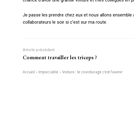
chance d’avoir une grande voiture et mes collègues en pr
Je passe les prendre chez eux et nous allons ensemble au
collaborateurs le soir si c’est sur ma route.
Article précédent
Comment travailler les triceps ?
Accueil
Impeccable
Voiture : le covoiturage c’est l’avenir