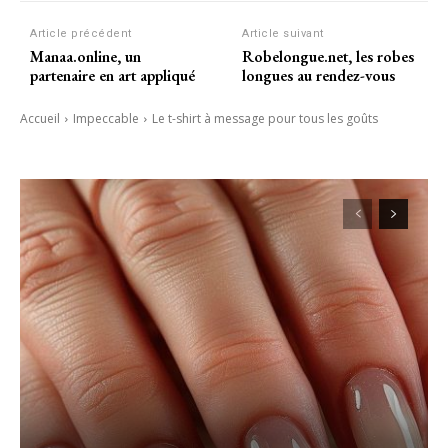
Article précédent
Article suivant
Manaa.online, un
Robelongue.net, les robes
partenaire en art appliqué
longues au rendez-vous
Accueil
Impeccable
Le t-shirt à message pour tous les goûts