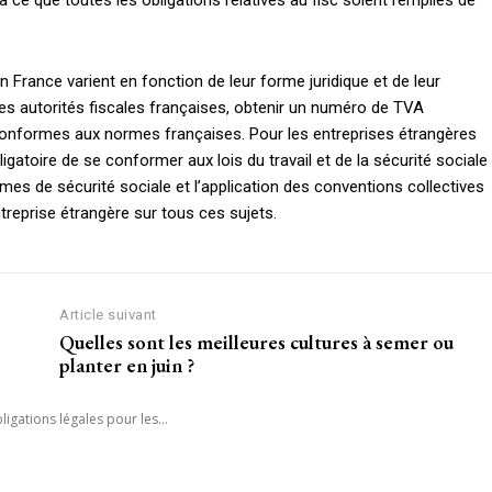
 à ce que toutes les obligations relatives au fisc soient remplies de
n France varient en fonction de leur forme juridique et de leur
s des autorités fiscales françaises, obtenir un numéro de TVA
conformes aux normes françaises. Pour les entreprises étrangères
igatoire de se conformer aux lois du travail et de la sécurité sociale
smes de sécurité sociale et l’application des conventions collectives
ntreprise étrangère sur tous ces sujets.
Article suivant
Quelles sont les meilleures cultures à semer ou
planter en juin ?
ligations légales pour les...