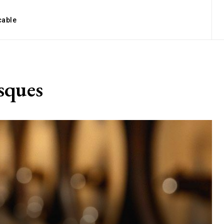
cable
isques